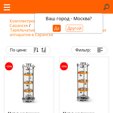
Ваш город - Москва?
Комплектующие самогонных аппаратов в
Саранске
/
Да
Другой
Тарельчатые колонны и флейты для самогонных
аппаратов в Саранске
По цене:
Фильтр:
-15%
-15%